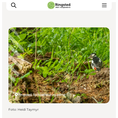
Naturområder
Mest for børn
Ophold
Ringsted Børnefestival
Ringsted Ældrefestival
Naturpark Ringsted
Ringsted, Sydsjælland og øerne
Foto
:
Heidi Taymyr