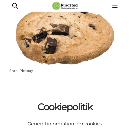
Mest for børn
Ophold
Ringsted Børnefestival
Foto
:
Pixabay
Ringsted Ældrefestival
Naturpark Ringsted
Cookiepolitik
Generel information om cookies