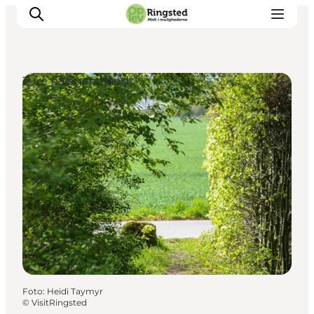
Ture på egen hånd
Mest for børn
Ophold
Ringsted Børnefestival
Ringsted Ældrefestival
Naturpark Ringsted
Foto
:
Heidi Taymyr
©
VisitRingsted