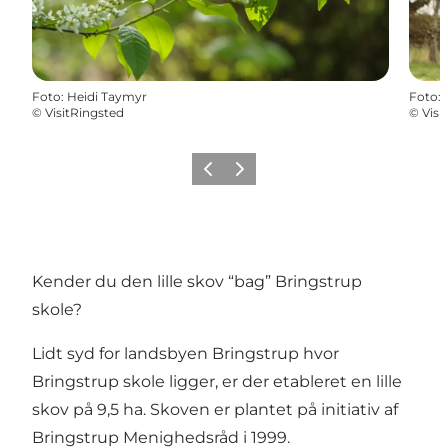
Foto
:
Heidi Taymyr
Foto
:
©
VisitRingsted
©
Visi
Forrige
Næste
Kender du den lille skov “bag” Bringstrup
skole?
Lidt syd for landsbyen Bringstrup hvor
Bringstrup skole ligger, er der etableret en lille
skov på 9,5 ha. Skoven er plantet på initiativ af
Bringstrup Menighedsråd i 1999.