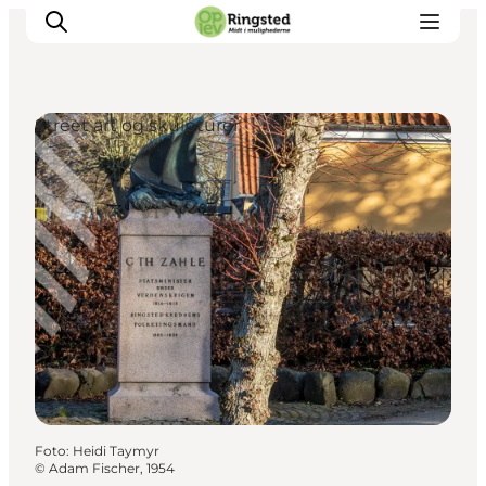
Street art og skulpturer
Mest for børn
Ophold
Ringsted Børnefestival
Ringsted Ældrefestival
Naturpark Ringsted
Foto
:
Heidi Taymyr
©
Adam Fischer, 1954