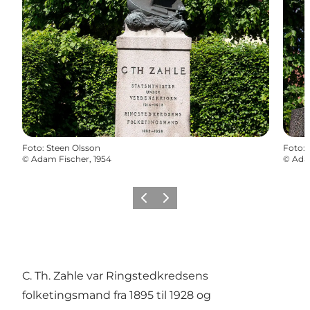
Foto
:
Steen Olsson
Foto
:
©
Adam Fischer, 1954
©
Adam
Forrige
Næste
C. Th. Zahle var Ringstedkredsens
folketingsmand fra 1895 til 1928 og