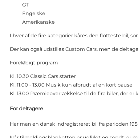
GT
Engelske
Amerikanske
I hver af de fire kategorier kåres den flotteste bil, s
Der kan også udstilles Custom Cars, men de deltager
Foreløbigt program
Kl. 10.30 Classic Cars starter
Kl. 11.00 - 13.00 Musik kun afbrudt af en kort pause
Kl. 13.00 Præmieoverrækkelse til de fire biler, der er 
For deltagere
Har man en dansk indregistreret bil fra perioden 195
Når tilmeldingsblanketten er udfyldt og sendt, er m