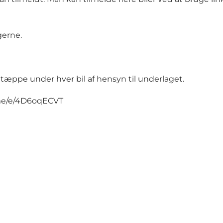
gerne.
r tæppe under hver bil af hensyn til underlaget.
.me/e/4D6oqECVT