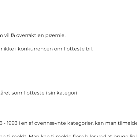
om vil få overrakt en præmie.
 ikke i konkurrencen om flotteste bil.
kåret som flotteste i sin kategori
8 - 1993 i en af ovennævnte kategorier, kan man tilmelde 
an tilmeldt. Man kan tilmelde flere biler ved at bruge 