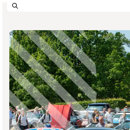
Øvrige aktiviteter
Mest for børn
Ophold
Ringsted Børnefestival
Ringsted Ældrefestival
Naturpark Ringsted