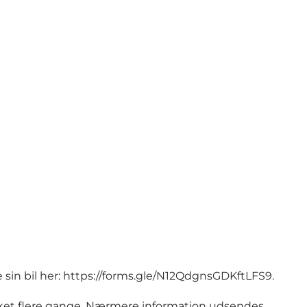
sin bil her:
https://forms.gle/N12QdgnsGDKftLFS9
.
linket flere gange. Nærmere information udsendes