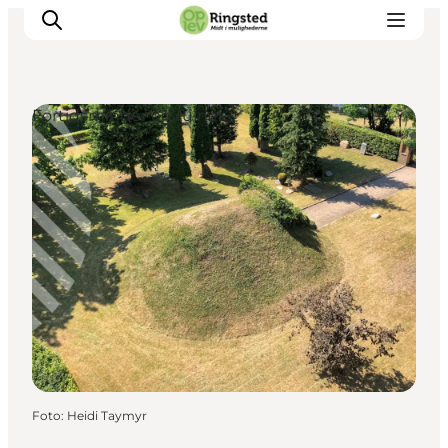
Fortidsminder og ruiner
Mest for børn
Ophold
Ringsted Børnefestival
Ringsted Ældrefestival
Naturpark Ringsted
Foto
:
Heidi Taymyr