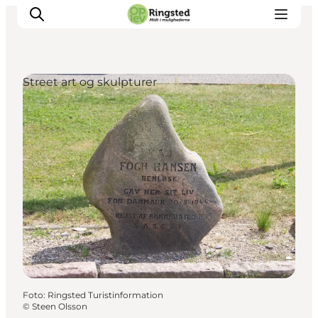
Street art og skulpturer
Mest for børn
Ophold
Ringsted Børnefestival
Ringsted Ældrefestival
Naturpark Ringsted
Foto
:
Ringsted Turistinformation
©
Steen Olsson