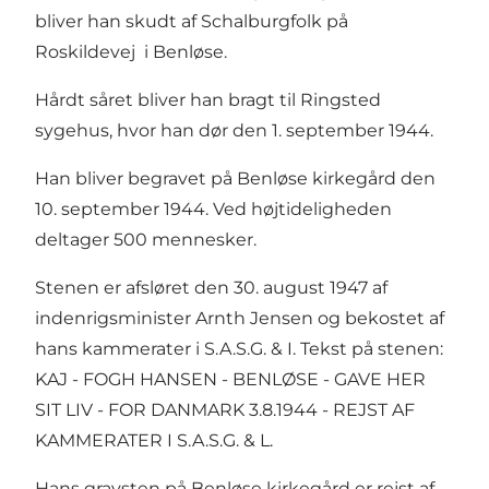
bliver han skudt af Schalburgfolk på
Roskildevej i Benløse.
Hårdt såret bliver han bragt til Ringsted
sygehus, hvor han dør den 1. september 1944.
Han bliver begravet på Benløse kirkegård den
10. september 1944. Ved højtideligheden
deltager 500 mennesker.
Stenen er afsløret den 30. august 1947 af
indenrigsminister Arnth Jensen og bekostet af
hans kammerater i S.A.S.G. & I. Tekst på stenen:
KAJ - FOGH HANSEN - BENLØSE - GAVE HER
SIT LIV - FOR DANMARK 3.8.1944 - REJST AF
KAMMERATER I S.A.S.G. & L.
Hans gravsten på Benløse kirkegård er rejst af