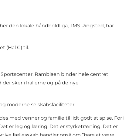
er her den lokale håndboldliga, TMS Ringsted, har
(Hal G) til.
ed Sportscenter. Ramblaen binder hele centret
der sker i hallerne og på de nye
og moderne selskabsfaciliteter.
s med venner og familie til lidt godt at spise. For i
et er leg og læring. Det er styrketræning. Det er
 aktive fællesskab handler også om ”bare at være