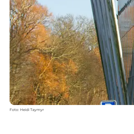
Foto
:
Heidi Taymyr