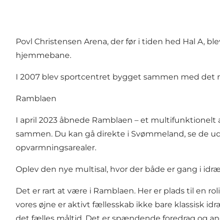
Povl Christensen Arena, der før i tiden hed Hal A, bl
hjemmebane.
I 2007 blev sportcentret bygget sammen med det
Ramblaen
I april 2023 åbnede Ramblaen – et multifunktionelt 
sammen. Du kan gå direkte i Svømmeland, se de uden
opvarmningsarealer.
Oplev den nye multisal, hvor der både er gang i idræ
Det er rart at være i Ramblaen. Her er plads til en r
vores øjne er aktivt fællesskab ikke bare klassisk 
det fælles måltid. Det er spændende foredrag og and