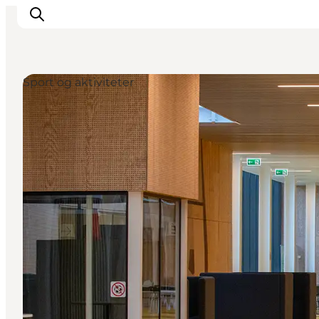
Sport og aktiviteter
Mest for børn
Ophold
Ringsted Børnefestival
Ringsted Ældrefestival
Naturpark Ringsted