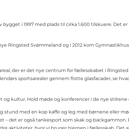
ev bygget i 1997 med plads til cirka 1.600 tilskuere. Det 
 nye
Ringsted Svømmeland
og i 2012 kom Gymnastikhuset 
areal, der er det nye centrum for fællesskabet i Ringst
dørs sportsarealer gennem flotte glasfacader, se hvad 
t og kultur. Hold møde og konferencer i de nye stilrene 
olig stund med en kop kaffe og leg med børnene eller møde
idræt – det er også tankesport som skak og backgammon. D
re aktiviteter, hvor vi bruger hjernen i fællesskab. Det