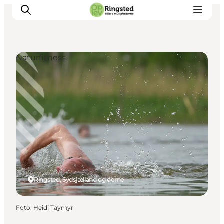
Naturfitness
Mest for børn
Ophold
Ringsted Børnefestival
Ringsted Ældrefestival
Naturpark Ringsted
Ringsted, Sydsjælland og øerne
Foto
:
Heidi Taymyr