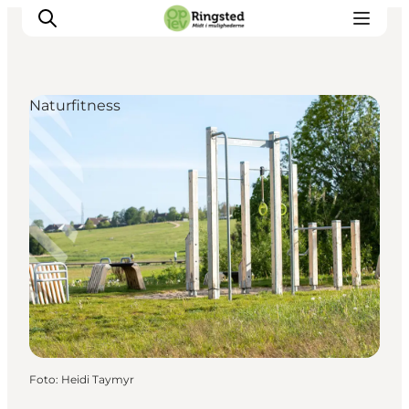
Naturfitness
Mest for børn
Ophold
Ringsted Børnefestival
Ringsted Ældrefestival
Naturpark Ringsted
Foto
:
Heidi Taymyr