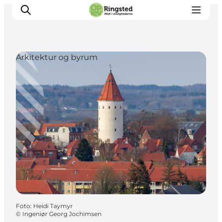
Arkitektur og byrum
Mest for børn
Ophold
Ringsted Børnefestival
Ringsted Ældrefestival
Naturpark Ringsted
Foto
:
Heidi Taymyr
©
Ingeniør Georg Jochimsen