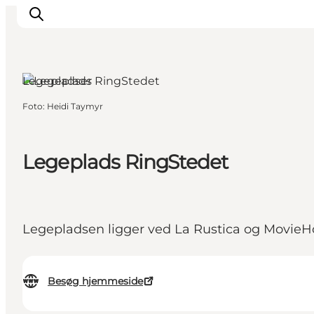
Legepladser
Foto
:
Heidi Taymyr
Mest for børn
Ophold
Ringsted Børnefestival
Legeplads RingStedet
Ringsted Ældrefestival
Naturpark Ringsted
Legepladsen ligger ved La Rustica og MovieH
Besøg hjemmeside