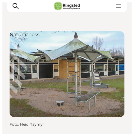
Naturfitness
Mest for børn
Ophold
Ringsted Børnefestival
Ringsted Ældrefestival
Naturpark Ringsted
Foto
:
Heidi Taymyr