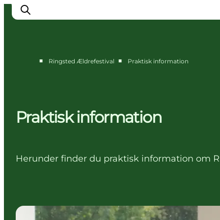
■
■
Ringsted Ældrefestival
Praktisk information
Billetter
Om Ringsted Ældrefestival
Praktisk information
Praktisk information
Program
Herunder finder du praktisk information om R