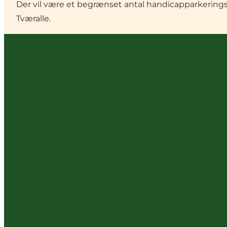
Der vil være et begrænset antal handicapparkerings
Tværalle.
Nørretorv 45, 4100 Ringsted
Vælg sprog