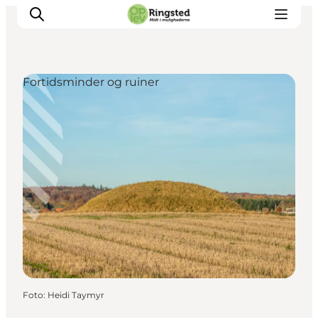
Fortidsminder og ruiner
Mest for børn
Ophold
Ringsted Børnefestival
Ringsted Ældrefestival
Naturpark Ringsted
Foto
:
Heidi Taymyr