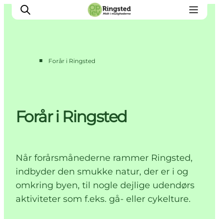
■
Forår i Ringsted
Mest for børn
Ophold
Ringsted Børnefestival
Forår i Ringsted
Ringsted Ældrefestival
Naturpark Ringsted
Når forårsmånederne rammer Ringsted,
indbyder den smukke natur, der er i og
omkring byen, til nogle dejlige udendørs
aktiviteter som f.eks. gå- eller cykelture.