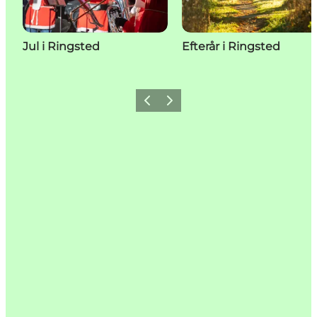
Jul i Ringsted
Efterår i Ringsted
Forrige
Næste
Add a little Ringsted to your
feed