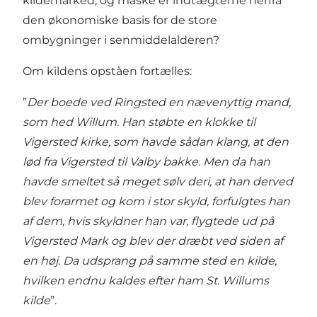
kildemarked, og måske er ind­tægterne herfra
den økonomiske basis for de store
ombygninger i senmiddelalderen?
Om kildens opståen fortælles:
”
Der boede ved Ringsted en nævenyttig mand,
som hed Willum. Han støbte en klokke til
Vigersted kirke, som havde sådan klang, at den
lød fra Vigersted til Valby bakke. Men da han
havde smeltet så meget sølv deri, at han derved
blev forarmet og kom i stor skyld, forfulg­tes han
af dem, hvis skyldner han var, flygtede ud på
Vigersted Mark og blev der dræbt ved siden af
en høj. Da udsprang på samme sted en kilde,
hvilken endnu kaldes efter ham St. Willums
kilde
”.