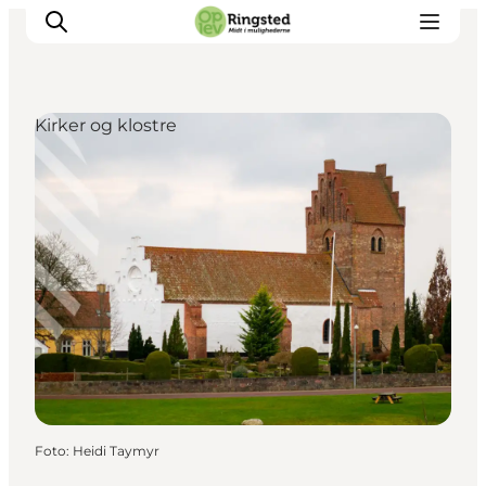
Kirker og klostre
Mest for børn
Ophold
Ringsted Børnefestival
Ringsted Ældrefestival
Naturpark Ringsted
Foto
:
Heidi Taymyr