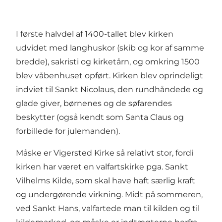
I første halvdel af 1400-­tallet blev kirken
udvidet med langhuskor (skib og kor af samme
bredde), sakristi og kirketårn, og omkring 1500
blev våbenhuset opført. Kirken blev oprindeligt
indviet til Sankt Nicolaus, den rundhåndede og
glade giver, børnenes og de søfa­rendes
beskytter­ (også kendt som Santa Claus og
forbillede for julemanden).
Måske er Vigersted Kirke så relativt stor, fordi
kirken har været en valfartskirke pga. Sankt
Vilhelms Kilde, som skal have haft særlig kraft
og undergørende virk­ning. Midt på sommeren,
ved Sankt Hans, valfartede man til kilden og til