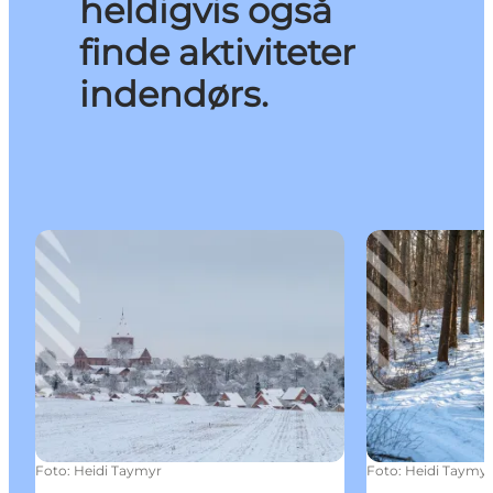
heldigvis også
finde aktiviteter
indendørs.
Vinter i Ringsted
Vintertema: 
Foto
:
Heidi Taymyr
Foto
:
Heidi Taymy