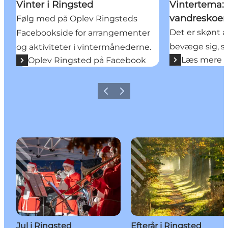
Vinter i Ringsted
Vintertema:
vandreskoe
Følg med på Oplev Ringsteds
Det er skønt
Facebookside for arrangementer
bevæge sig, se
og aktiviteter i vintermånederne.
Læs mere
Oplev Ringsted på Facebook
Forrige
Næste
Jul i Ringsted
Efterår i Ringsted