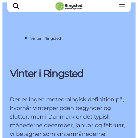
■
Vinter i Ringsted
Mest for børn
Ophold
Ringsted Børnefestival
Vinter i Ringsted
Ringsted Ældrefestival
Naturpark Ringsted
Der er ingen meteorologisk definition på,
hvornår vinterperioden begynder og
slutter, men i Danmark er det typisk
månederne december, januar og februar,
vi betegner som vintermånederne.