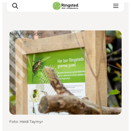
Naturområder
Mest for børn
Ophold
Ringsted Børnefestival
Ringsted Ældrefestival
Naturpark Ringsted
Foto
:
Heidi Taymyr