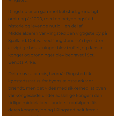
Ringsted.
Ringsted er en gammel købstad, grundlagt
omkring år 1000, med en betydningsfuld
historie og levende nutid. I en del af
Middelalderen var Ringsted den vigtigste by på
Sjælland. Det var ved 'Tingstenene' i bymidten,
at vigtige beslutninger blev truffet, og danske
konger og dronninger blev begravet i Sct.
Bendts Kirke.
Det er uvist præcis, hvornår Ringsted fik
købstadsstatus, for byens ældste arkiv er
brændt, men det vides med sikkerhed, at byen
var kongesæde under adskillige konger i den
tidlige middelalder. Landets tronfølgere fik
deres kongehyldning i Ringsted helt frem til