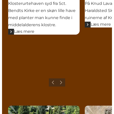
Klosterurtehaven syd fra Sct.
På Knud Lavar
Bendts Kirke er en skøn lille have
Haraldsted Sk
med planter man kunne finde i
ruinerne af Kn
Læs mere
middelalderens klostre.
Læs mere
Forrige
Næste
Ringsted Kloster
Ringsteds ga