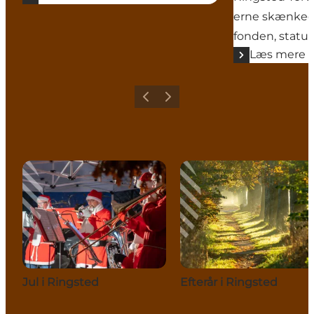
erne skænked
fonden, statue
Læs mere
Forrige
Næste
Jul i Ringsted
Efterår i Ringsted