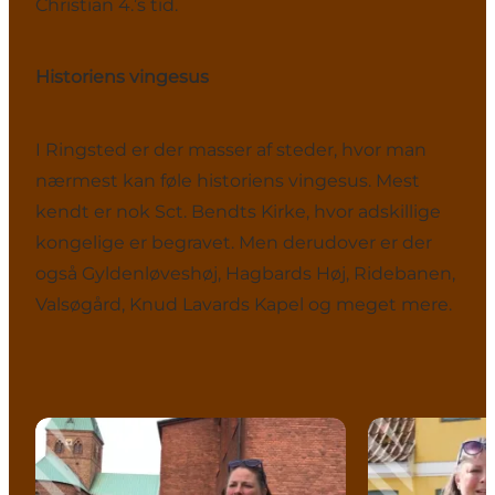
Christian 4.’s tid.
Historiens vingesus
I Ringsted er der masser af steder, hvor man
nærmest kan føle historiens vingesus. Mest
kendt er nok Sct. Bendts Kirke, hvor adskillige
kongelige er begravet. Men derudover er der
også Gyldenløveshøj, Hagbards Høj, Ridebanen,
Valsøgård, Knud Lavards Kapel og meget mere.
Video: Historie om byen, kongerne og historien
Video: Ringsted