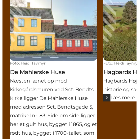
Foto
:
Heidi Taymyr
Foto
:
Heidi Taymy
De Mahlerske Huse
Hagbards Hø
Næsten lænet op mod
Hagbards Høj -
kirkegårdsmuren ved Sct. Bendts
historie og s
Læs mere
Kirke ligger De Mahlerske Huse
med adressen Sct. Bendtsgade 5,
matrikel nr. 83. Side om side ligger
her et gult hus, bygget i 1865, og et
rødt hus, bygget i 1700-tallet, som