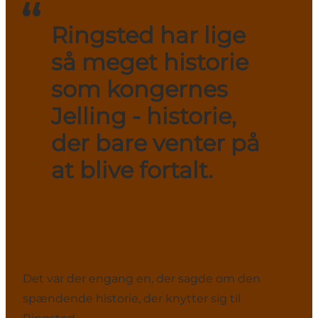
Ringsted har lige
så meget historie
som kongernes
Jelling - historie,
der bare venter på
at blive fortalt.
Det var der engang en, der sagde om den
spændende historie, der knytter sig til