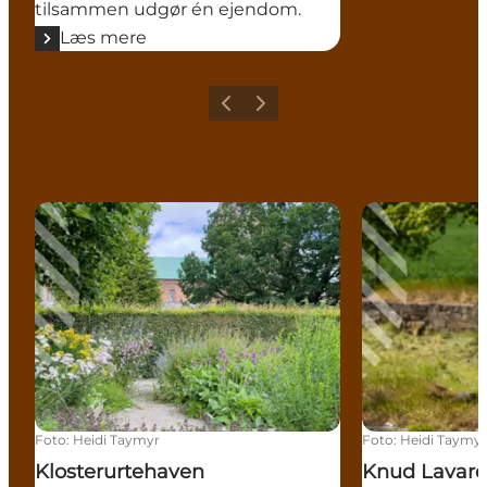
tilsammen udgør én ejendom.
Læs mere
Forrige
Næste
Klosterurtehaven
Knud Lavards 
Foto
:
Heidi Taymyr
Foto
:
Heidi Taymy
Klosterurtehaven
Knud Lavard