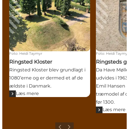
Foto
:
Heidi Taymyr
Foto
:
Heidi Taymy
Ringsted Kloster
Ringsteds g
Ringsted Kloster blev grundlagt i
Da Have Mølle
1080’erne og er dermed et af de
udvides i 1963
ældste i Danmark.
Emil Hansen a
Læs mere
træmodel af d
før 1300.
Læs mere
Forrige
Næste