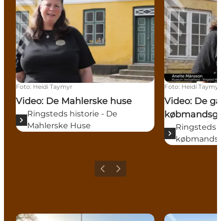
Foto
:
Heidi Taymyr
Foto
:
Heidi Taymy
Video: De Mahlerske huse
Video: De g
Ringsteds historie - De
købmandsg
Mahlerske Huse
Ringsteds h
købmands
Forrige
Næste
De Mahlerske Huse
Hagbards Høj