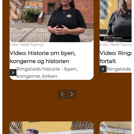
Foto
:
Heidi Taymyr
Foto
:
Heidi Taymy
Video: Historie om byen,
Video: Ringst
kongerne og historien
fortalt
Ringsteds historie - byen,
Ringsteds hi
kongerne, kirken
Forrige
Næste
Video: De Mahlerske huse
Video: De ga