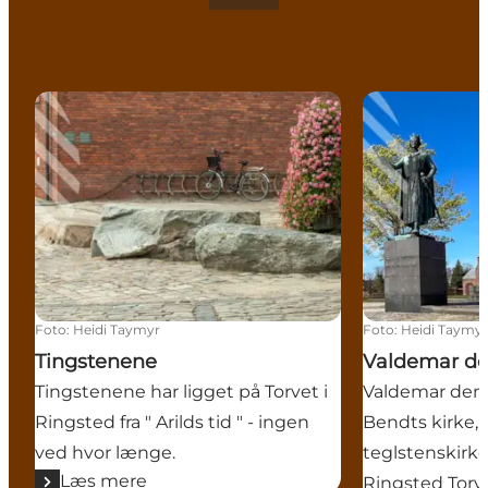
Tingstenene
Valdemar den 
Foto
:
Heidi Taymyr
Foto
:
Heidi Taymy
Tingstenene
Valdemar de
Tingstenene har ligget på Torvet i
Valdemar den 
Ringsted fra " Arilds tid " - ingen
Bendts kirke, 
ved hvor længe.
teglstenskirk
Læs mere
Ringsted Torvs