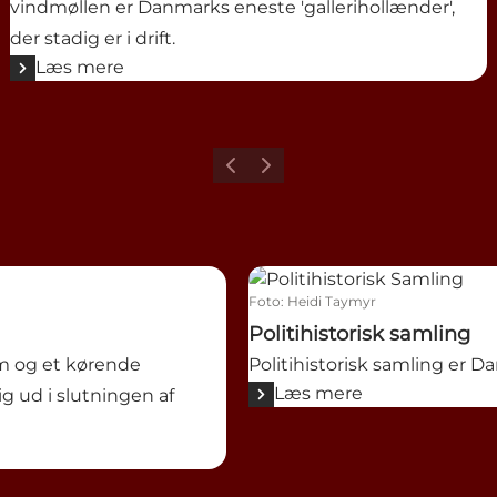
vindmøllen er Danmarks eneste 'gallerihollænder',
der stadig er i drift.
Læs mere
Forrige
Næste
Politihistorisk samling
Foto
:
Heidi Taymyr
Politihistorisk samling
m og et kørende
Politihistorisk samling er Da
Læs mere
g ud i slutningen af