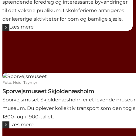
spændende foredrag og interessante byvandringer
til det voksne publikum. I skoleferierne arrangeres
der lærerige aktiviteter for børn og barnlige sjæle.
Læs mere
Sporvejsmuseet Skjoldenæsholm
Foto
:
Heidi Taymyr
Sporvejsmuseet Skjoldenæsholm
Sporvejsmuset Skjoldenæsholm er et levende museu
museum. Du oplever kollektiv transport som den tog si
1800- og i 1900-tallet.
Læs mere