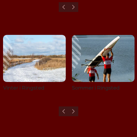
Forrige
Næste
Vinter i Ringsted
Sommer i Ringsted
Forrige
Næste