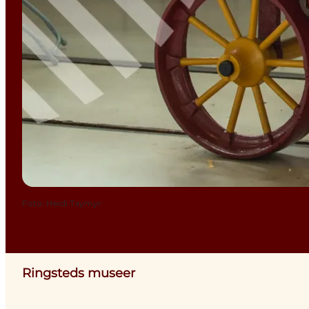
Foto
:
Heidi Taymyr
Ringsteds museer