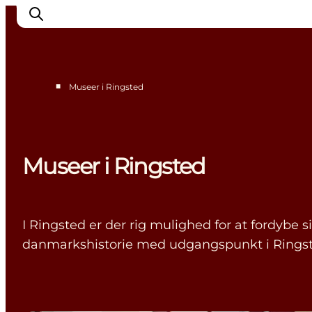
■
Museer i Ringsted
Mest for børn
Ophold
Ringsted Børnefestival
Museer i Ringsted
Ringsted Ældrefestival
Naturpark Ringsted
I Ringsted er der rig mulighed for at fordybe 
danmarkshistorie med udgangspunkt i Ringst